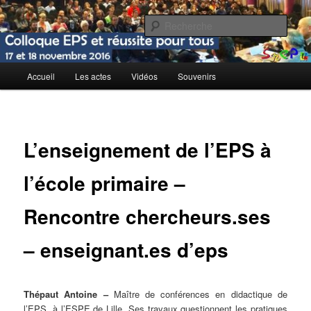
Aller
EPS et réussite de tous
au
Rech
contenu
principal
Actes du Colloque 2016
Menu
Accueil
Les actes
Vidéos
Souvenirs
principal
L’enseignement de l’EPS à
l’école primaire –
Rencontre chercheurs.ses
– enseignant.es d’eps
Thépaut Antoine –
Maître de conférences en didactique de
l’EPS, à l’ESPE de Lille. Ses travaux questionnent les pratiques